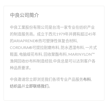
中良公司简介
中良工業股份有限公司是台湾一家专业在纺织产业
的制造服务商。成立于西元1979年并拥有超过45年
的ARIAPRENE®热可塑弹性体复合材料,
CORDURA®可提拉耐磨布料, 防水透湿布料, 一片式
鞋面, 电脑缇花布料, 回收聚酯布料, MARINYLON™
渔网回收纱布料制造经验,中良总是可以达到客户各
种品质要求。
中良邀请您立即浏览我们各项专业产品服务
布料
,
纺织品
并
立即联络我们
。