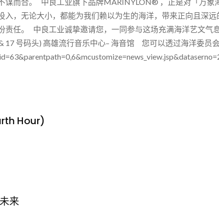
谋而合。 中良工业旗下品牌MARINYLON® ，正是对「万
投入，无论大小，都能为我们赖以为生的海洋，带来正向且深远
责任。 中良工业诚挚邀请您，一同参与这场充满海洋艺文气息的
(16 & 17 号码头) 高雄流行音乐中心– 海音馆 您可以透过海
p?id=63&parentpath=0,6&mcustomize=news_view.jsp&datasern
h Hour)
未来