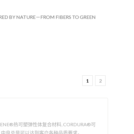
 NATURE－FROM FIBERS TO GREEN
1
2
E®热可塑弹性体复合材料, CORDURA®可
造经验,中良总是可以达到客户各种品质要求。