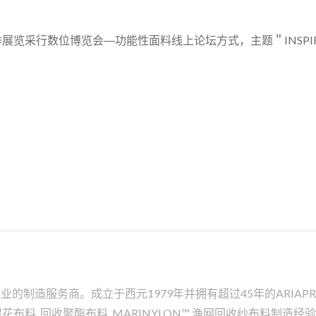
春季展览采行数位博览会―功能性面料线上论坛方式，主题＂INSPIRED BY
制造服务商。成立于西元1979年并拥有超过45年的ARIAPREN
缇花布料, 回收聚酯布料, MARINYLON™ 渔网回收纱布料制