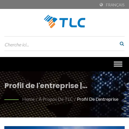
FRANÇAIS
Togg
navig
Profil de l'entreprise |
ARIAPRENE® TPE Foam :
Home
/
À Propos De TLC
/
Profil De L'entreprise
Révolutionner le confort et la
durabilité | Tiong Liong / TLC