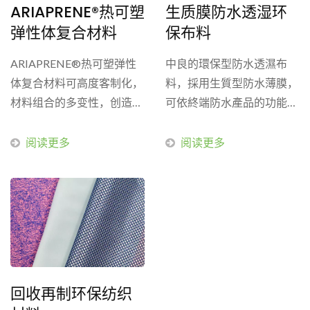
ARIAPRENE®热可塑
生质膜防水透湿环
弹性体复合材料
保布料
ARIAPRENE®热可塑弹性
中良的環保型防水透濕布
体复合材料可高度客制化，
料，採用生質型防水薄膜，
材料组合的多变性，创造出
可依終端防水產品的功能需
无限的视觉变化。核心材料
求，例如：防虹吸、防潑
的热可塑弹性体（TPE,...
水、抗菌抑臭…等；加以運
阅读更多
阅读更多
用環保貼合製程，提供客製
化的防水透濕布料。
回收再制环保纺织