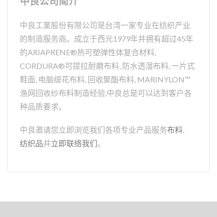
中良公司简介
中良工業股份有限公司是台湾一家专业在纺织产业
的制造服务商。成立于西元1979年并拥有超过45年
的ARIAPRENE®热可塑弹性体复合材料,
CORDURA®可提拉耐磨布料, 防水透湿布料, 一片式
鞋面, 电脑缇花布料, 回收聚酯布料, MARINYLON™
渔网回收纱布料制造经验,中良总是可以达到客户各
种品质要求。
中良邀请您立即浏览我们各项专业产品服务
布料
,
纺织品
并
立即联络我们
。