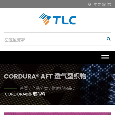
中文 (简体)
Togg
navig
CORDURA® AFT 透气型织物
首页
/
产品分类
/
耐磨纺织品
/
CORDURA®耐磨布料