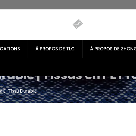
ICATIONS
À PROPOS DE TLC
À PROPOS DE ZHON
rable | Tissus en PET r
extiles durables | Tio
a® Tissu Durable