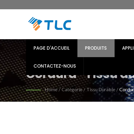
PAGE D'ACCUEIL
PRODUITS
APPL
CONTACTEZ-NOUS
Cordura® Tissu du
écologiques pour t
Home
/
Catégorie
/
Tissu Durable
/
Cordur