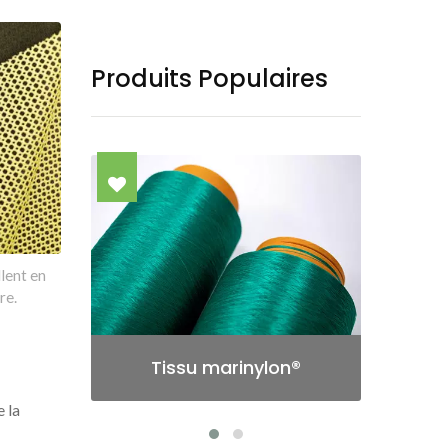
Produits Populaires
lent en
re.
®
Tissu CORDURA® AFT
e la