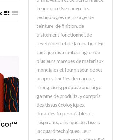
Leur expertise couvre les
e:
technologies de tissage, de
teinture, de finition, de
traitement fonctionnel, de
revêtement et de lamination. En
tant que distributeur agréé de
plusieurs marques de matériaux
mondiales et fournisseur de ses
propres textiles de marque,
Tiong Liong propose une large
gamme de produits, y compris
des tissus écologiques,
durables, imperméables et
respirants, ainsi que des tissus
/cor™
jacquard techniques. Leur
engagement envers la durabilité