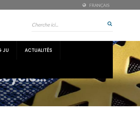
FRANÇAIS
G JU
ACTUALITÉS
ecyclé
ng Liong / TLC