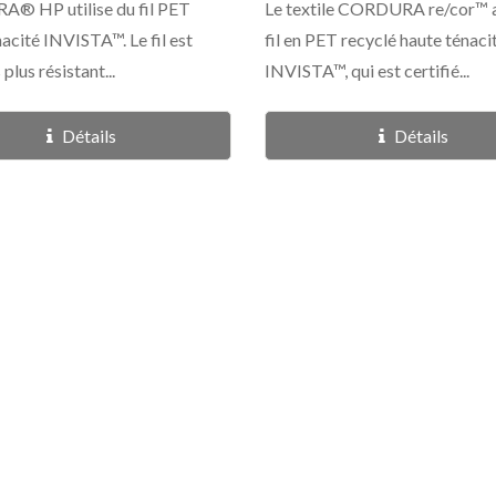
® HP utilise du fil PET
Le textile CORDURA re/cor™ 
acité INVISTA™. Le fil est
fil en PET recyclé haute ténaci
 plus résistant...
INVISTA™, qui est certifié...
Détails
Détails