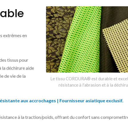
rable
s extrêmes en
 des tissus pour
 la déchirure aide
e de vie de la
Le tissu CORDURA® est durable et excel
résistance à l'abrasion et à la déchiru
sistante aux accrochages | Fournisseur asiatique exclusif.
issu CORDURA® AFT
Tissu marinylon
résistance à la traction/poids, offrant du confort sans compromettr