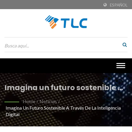
ESPAÑOL
Togg
navig
Imagina un futuro sostenible a
través de la inteligencia digital
Home
/
Noticias
/
Imagina Un Futuro Sostenible A Través De La Inteligencia
| Tejidos de PET reciclado
Digital
ecológicos para textiles