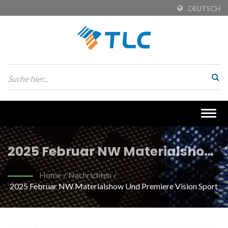
DEUTSCH
Togg
navig
2025 Februar NW Materialshow
und Premiere Vision Sport |
Home
/
Nachrichten
/
2025 Februar NW Materialshow Und Premiere Vision Sport
Umweltfreundliche recycelte
PET-Stoffe für nachhaltige