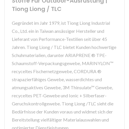
Stoffe Für Outdoor-Ausrüstung |
Tiong Liong / TLC
Gegründet im Jahr 1979, ist Tiong Liong Industrial
Co., Ltd. ein in Taiwan ansässiger Hersteller und
Lieferant von Performance-Textilien seit über 45
Jahren. Tiong Liong / TLC bietet Kunden hochwertige
Schuhmaterialien, darunter ARIAPRENE ® TPE-
Schaumstoff-Verpackungsgewebe, MARINYLON™
recyceltes Fischernetzgewebe, CORDURA ®
strapazierfähiges Gewebe, wasserdichtes und
atmungsaktives Gewebe, 3M Thinsulate™ Gewebe,
recyceltes PET-Gewebe und Ionic + Silberfaser-
Geruchskontrollgewebe. Tiong Liong /TLC sieht die
Bedürfnisse der Kunden voraus und widmet sich der
Bereitstellung vielfältiger Materialauswahlen und
optimierter Dienstleistungen.