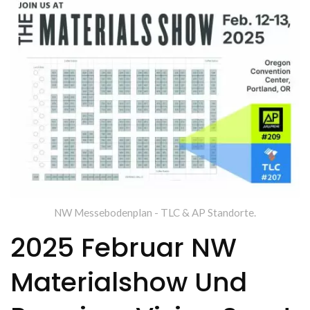
Textilien | Tiong Liong / TLC
NW Messebodenplan - TLC & AP Standorte.
2025 Februar NW
Materialshow Und