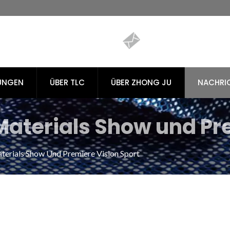
UNGEN
ÜBER TLC
ÜBER ZHONG JU
NACHRI
aterials Show und Pr
undliche recycelte PET
erials Show Und Premiere Vision Sport
ien | Tiong Liong / TLC