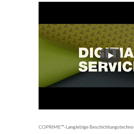
Tiong Liong
COPRIME™-Langlebige Beschichtungstechno