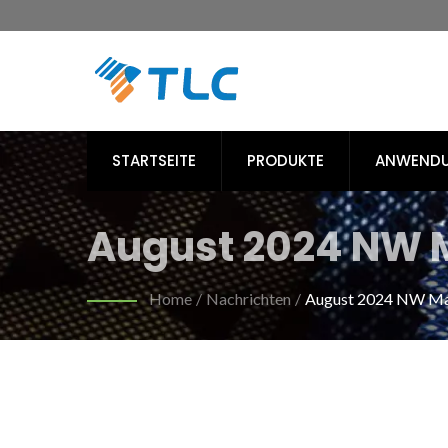
STARTSEITE
PRODUKTE
ANWEND
August 2024 NW M
Sport | Umweltfre
Home
/
Nachrichten
/
August 2024 NW Mat
nachhaltige Textil