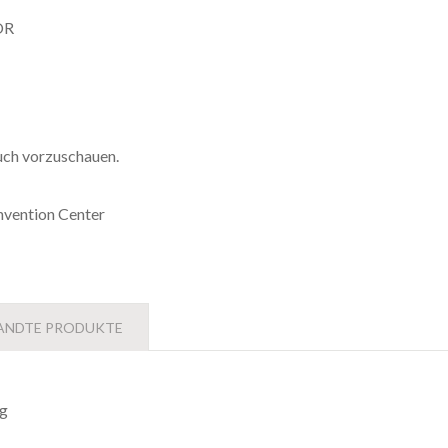
OR
ch vorzuschauen.
vention Center
ANDTE PRODUKTE
ng