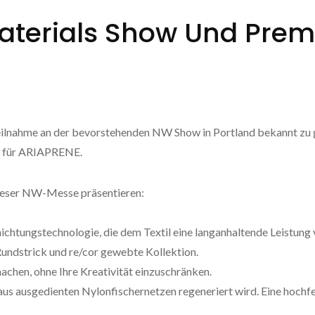
terials Show Und Premi
Teilnahme an der bevorstehenden NW Show in Portland bekannt zu g
13 für ARIAPRENE.
dieser NW-Messe präsentieren:
htungstechnologie, die dem Textil eine langanhaltende Leistung v
ndstrick und re/cor gewebte Kollektion.
achen, ohne Ihre Kreativität einzuschränken.
ausgedienten Nylonfischernetzen regeneriert wird. Eine hochfes