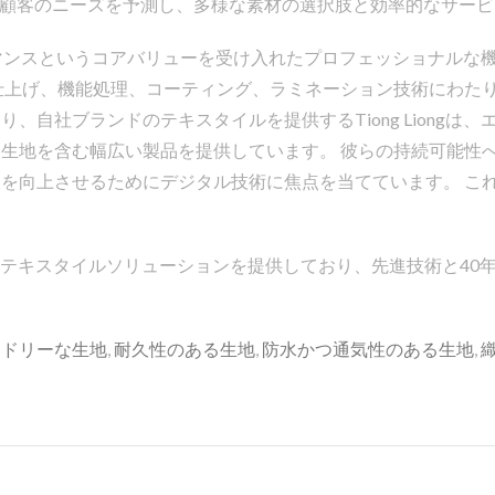
g /TLC 顧客のニーズを予測し、多様な素材の選択肢と効率的な
パフォーマンスというコアバリューを受け入れたプロフェッショナル
仕上げ、機能処理、コーティング、ラミネーション技術にわたり
、自社ブランドのテキスタイルを提供するTiong Liongは
を含む幅広い製品を提供しています。 彼らの持続可能性へのコミ
を向上させるためにデジタル技術に焦点を当てています。 これ
質な機能性テキスタイルソリューションを提供しており、先進技術と40年の経
ンドリーな生地
,
耐久性のある生地
,
防水かつ通気性のある生地
,