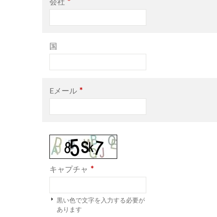
*
会社
国
*
Eメール
*
キャプチャ
黒い色で文字を入力する必要が
あります