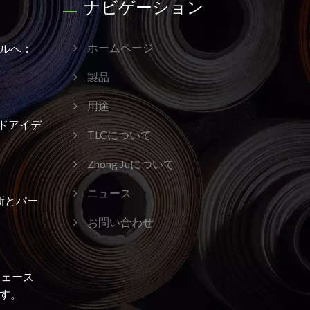
ナビゲーション
ルへ：
ホームページ
製品
用途
ンドアイデ
TLCについて
Zhong Juについて
ニュース
新とパー
お問い合わせ
ーフェース
す。