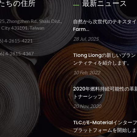
たちの住所
最新ニュース
25, Zhongzhen Rd., Shalu Dist.,
自然から次世代のテキスタイ
 City 433101, Taiwan
Farm...
28 Jul, 2025
6) 4-2615-4221
6) 4-2615-4347
Tiong Liongの新しいブラ
ンティティを紹介します。
10 Feb, 2022
2020年燃料持続可能性の革
トナーシップ
20 Nov, 2020
TLCがE-Materialインタ
プラットフォームを開始しま