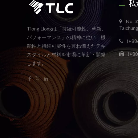
私
No. 3
Taichung
Tiong Liongは「持続可能性、革新、
パフォーマンス」の精神に従い、機
(+88
能性と持続可能性を兼ね備えたテキ
(+88
スタイルと材料を市場に革新・開発
します。