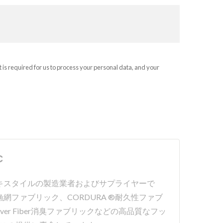
t is required for us to process your personal data, and your
C
ォーマンステキスタイルの製造業者およびサプライヤーで
サイクル漁網ファブリック、CORDURA ®耐久性ファブ
lver Fiber消臭ファブリックなどの高品質なフッ