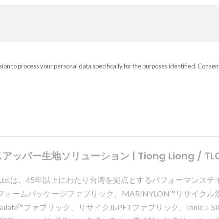
sion to process your personal data specifically for the purposes identified. Consen
生地ソリューション | Tiong Liong / TL
strial Co., Ltd.は、45年以上にわたり台湾を拠点とするパフ
RENE ® TPEフォームパッケージファブリック、MARINYLON™リ
late™ファブリック、リサイクルPETファブリック、Ionic + Si