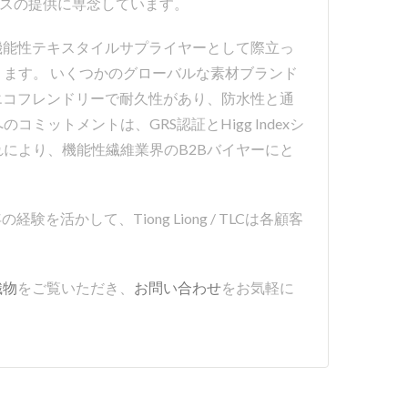
サービスの提供に専念しています。
な機能性テキスタイルサプライヤーとして際立っ
ます。 いくつかのグローバルな素材ブランド
、エコフレンドリーで耐久性があり、防水性と通
ットメントは、GRS認証とHigg Indexシ
により、機能性繊維業界のB2Bバイヤーにと
験を活かして、Tiong Liong / TLCは各顧客
織物
をご覧いただき、
お問い合わせ
をお気軽に