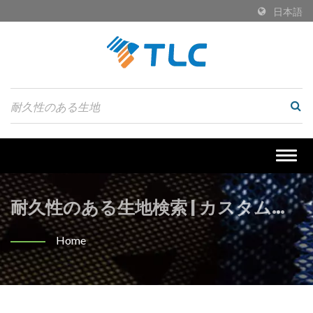
日本語
Togg
navig
耐久性のある生地検索 | カスタムエ
ンジニアリングジャカードファブリ
Home
ック: スタイルと機能性の融合 |
Tiong Liong / TLC