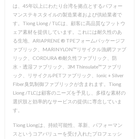
の用途には、ハイキングシ
は、45年以上にわたり台湾を拠点とするパフォー
ューズ、作業用ブーツ、狩
マンステキスタイルの製造業者および供給業者で
猟用ブーツなどが含まれま
す。Tiong Liong / TLCは、顧客に高品質なフットウ
す。 CORDURA®ファブ
ェア素材を提供しています。これには耐久性のあ
リック: TLCはCorduraファ
る生地、ARIAPRENE ® TPEフォームパッケージフ
ブリックを織り、販売する
ァブリック、MARINYLON™リサイクル漁網ファブ
認定サプライヤーの一つで
リック、CORDURA ®耐久性ファブリック、防
す。この生地は耐摩耗性と
水・透湿ファブリック、3M Thinsulate™ファブリ
高い引裂強度を特徴として
ック、リサイクルPETファブリック、Ionic + Silver
います。すべての生地シリ
Fiber臭気制御ファブリックが含まれます。Tiong
ーズは、靴、バッグ、バッ
Liong /TLCは顧客のニーズを予見し、多様な素材の
クパックに使用するのに適
選択肢と効率的なサービスの提供に専念していま
しています。
す。
Tiong Liongは、持続可能性、革新、パフォーマン
スというコアバリューを受け入れたプロフェッシ