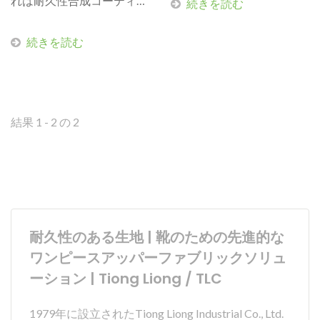
れは耐久性合成コーティン
続きを読む
グレザーとCORDURA®フ
ァブリックです。 耐久性
続きを読む
合成コーティングレザー；
私たちは、水性ラミネーシ
ョン技術を使用して、耐久
性のあるPUフィルムとス
結果 1 - 2 の 2
プリットを組み合わせてい
ます。私たちのPUコーテ
ィングレザーコレクション
は、無臭にするために溶剤
を含んでいません。これ
耐久性のある生地 | 靴のための先進的な
は、耐摩耗保護を提供する
ワンピースアッパーファブリックソリュ
ために、フットウェアのト
ーション | Tiong Liong / TLC
ウキャップとヒールに使用
するのに理想的です。製品
1979年に設立されたTiong Liong Industrial Co., Ltd.