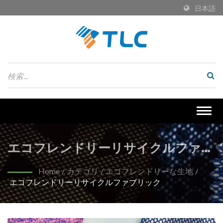
日本語
Togg
navig
エコフレンドリーリサイクルファブ
リック | 持続可能なテキスタイルの
Home
/
カテゴリ
/
エコフレンドリーな生地
/
エコフレンドリーリサイクルファブリック
ためのエコフレンドリーなリサイク
ルPETファブリック | Tiong Liong /