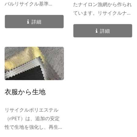
バルリサイクル基準
たナイロン漁網から作られ
（GRS）に認証されてお
ています。リサイクルナイ
り、信頼できる持続可能性
ロン糸は、他の材料と組み
詳細
を源から仕上げまで保証し
合わせて、以下のような多
詳細
ています。石油ベースのポ
用途の生地アプリケーショ
リエステルの代わりにPET
ンを作成できます。 •...
リサイクル糸を選ぶこと
で、エネルギー使用を大幅
に削減し、空気や水の汚
染、全体的な廃棄物を減ら
します。これは、責任ある
衣服から生地
革新にコミットしたブラン
ドのために設計された、よ
リサイクルポリエステル
りスマートでクリーンな素
（rPET）は、追加の安定
材ソリューションです。
性で生地を強化し、再生さ
れた衣料繊維は独特で自然