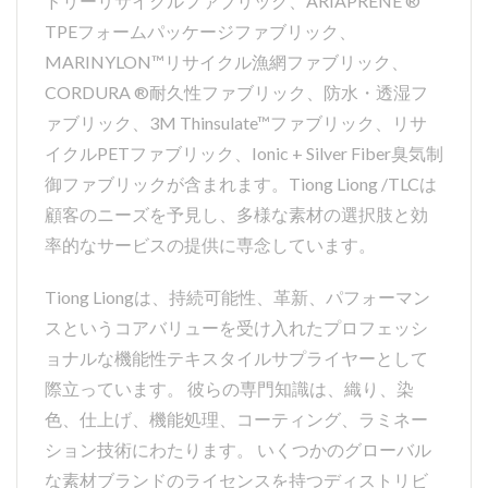
ドリーリサイクルファブリック、ARIAPRENE ®
TPEフォームパッケージファブリック、
MARINYLON™リサイクル漁網ファブリック、
CORDURA ®耐久性ファブリック、防水・透湿フ
ァブリック、3M Thinsulate™ファブリック、リサ
イクルPETファブリック、Ionic + Silver Fiber臭気制
御ファブリックが含まれます。Tiong Liong /TLCは
顧客のニーズを予見し、多様な素材の選択肢と効
率的なサービスの提供に専念しています。
Tiong Liongは、持続可能性、革新、パフォーマン
スというコアバリューを受け入れたプロフェッシ
ョナルな機能性テキスタイルサプライヤーとして
際立っています。 彼らの専門知識は、織り、染
色、仕上げ、機能処理、コーティング、ラミネー
ション技術にわたります。 いくつかのグローバル
な素材ブランドのライセンスを持つディストリビ