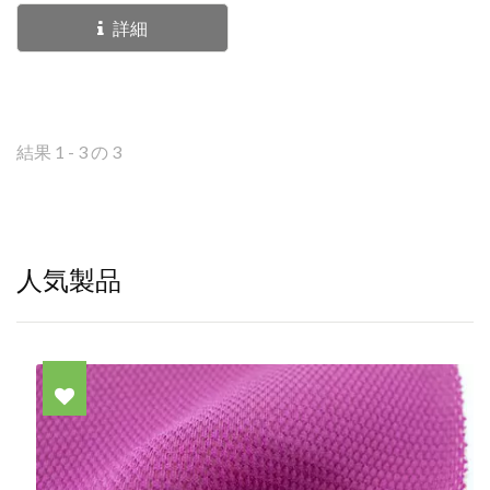
なメランジュの美学を提供
詳細
します。この素材は、冷
却、湿気を逃がす、抗菌仕
上げでさらにアップグレー
ドすることができ、また
結果 1 - 3 の 3
PUフィルムラミネーショ
ンと組み合わせることで、
より豊かな質感と高められ
た視覚的魅力を生み出すこ
人気製品
とができます。