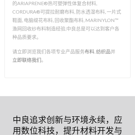
的ARIAPRENE®热可塑弹性体复合材料,
CORDURA®可提拉耐磨布料, 防水透湿布料, 一片式
鞋面, 电脑缇花布料, 回收聚酯布料, MARINYLON™
渔网回收纱布料制造经验,中良总是可以达到客户各
种品质要求。
请立即浏览我们各项专业产品服务
布料
,
纺织品
并
立即联络我们
。
中良追求创新与环境永续，应
用数位科技，提升材料开发与