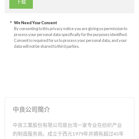
We Need Your Consent
By consenting to this privacy notice you are giving us permission to
process your personal data specifically for the purposes identified.
Consent is required for us to process your personal data, and your
data will not be shared to third parties.
中良公司简介
中良工業股份有限公司是台湾一家专业在纺织产业
的制造服务商。成立于西元1979年并拥有超过45年