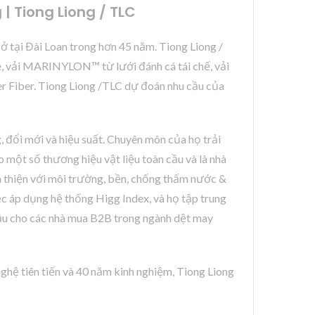
| Tiong Liong / TLC
sở tại Đài Loan trong hơn 45 năm. Tiong Liong /
, vải MARINYLON™ từ lưới đánh cá tái chế, vải
er Fiber. Tiong Liong /TLC dự đoán nhu cầu của
, đổi mới và hiệu suất. Chuyên môn của họ trải
 một số thương hiệu vật liệu toàn cầu và là nhà
n thiện với môi trường, bền, chống thấm nước &
ệc áp dụng hệ thống Higg Index, và họ tập trung
đầu cho các nhà mua B2B trong ngành dệt may
ghệ tiên tiến và 40 năm kinh nghiệm, Tiong Liong