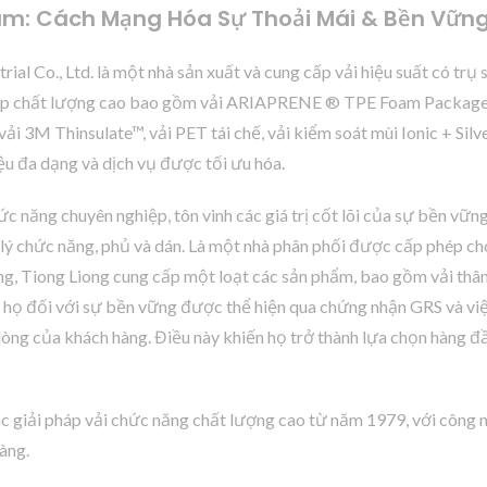
am: Cách Mạng Hóa Sự Thoải Mái & Bền Vững 
al Co., Ltd. là một nhà sản xuất và cung cấp vải hiệu suất có trụ 
 dép chất lượng cao bao gồm vải ARIAPRENE ® TPE Foam Package
 3M Thinsulate™, vải PET tái chế, vải kiểm soát mùi Ionic + Silv
ệu đa dạng và dịch vụ được tối ưu hóa.
c năng chuyên nghiệp, tôn vinh các giá trị cốt lõi của sự bền vững
 lý chức năng, phủ và dán. Là một nhà phân phối được cấp phép cho
ng, Tiong Liong cung cấp một loạt các sản phẩm, bao gồm vải thâ
ủa họ đối với sự bền vững được thể hiện qua chứng nhận GRS và vi
 lòng của khách hàng. Điều này khiến họ trở thành lựa chọn hàng 
c giải pháp vải chức năng chất lượng cao từ năm 1979, với công n
àng.