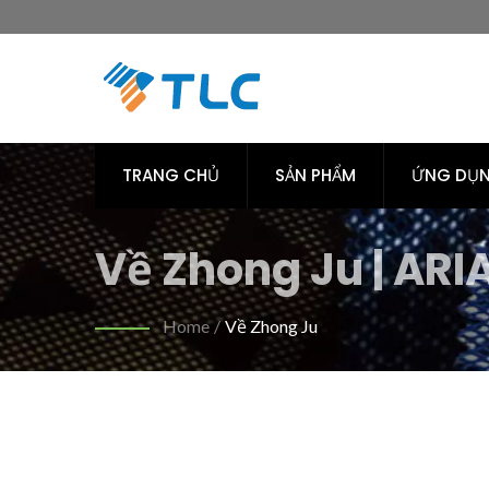
TRANG CHỦ
SẢN PHẨM
ỨNG DỤ
Về Zhong Ju | AR
thoải mái & Bền vữ
Home
/
Về Zhong Ju