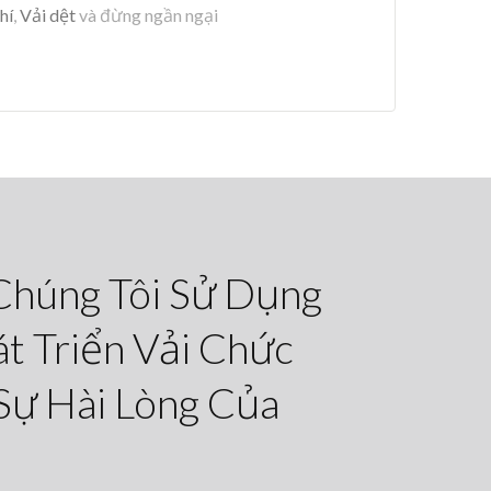
hí
,
Vải dệt
và đừng ngần ngại
 Chúng Tôi Sử Dụng
t Triển Vải Chức
Sự Hài Lòng Của