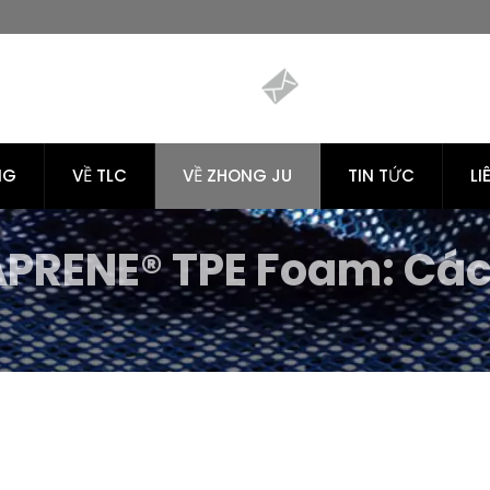
NG
VỀ TLC
VỀ ZHONG JU
TIN TỨC
LI
IAPRENE® TPE Foam: Cá
ng | Tiong Liong / TLC