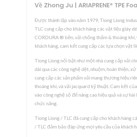
Về Zhong Ju | ARIAPRENE® TPE Fo
Được thành lập vào năm 1979, Tiong Liong Industri
TLC cung cấp cho khách hàng các vật liệu giày
CORDURA ® bền, vải chống thấm & thoáng khí, vải
khách hàng, cam kết cung cấp các lựa chọn vật li
Tiong Liong nổi bật như một nhà cung cấp vải chứ
dài qua các công nghệ dệt, nhuộm, hoàn thiện, xử
cung cấp các sản phẩm vải mang thương hiệu riê
thoáng khí, và vải jacquard kỹ thuật. Cam kết c
vào công nghệ số để nâng cao hiệu quả và sự hài
chức năng.
Tiong Liong / TLC đã cung cấp cho khách hàng cá
/ TLC đảm bảo đáp ứng mọi yêu cầu của khách h