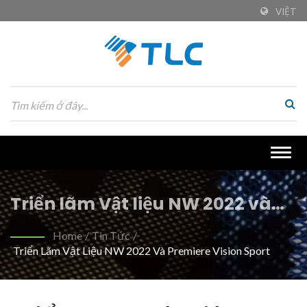
VIỆT
Togg
navig
Triển lãm Vật liệu NW 2022 và
Premiere Vision Sport | Vải PET
Home
/
Tin Tức
/
Triển Lãm Vật Liệu NW 2022 Và Premiere Vision Sport
tái chế thân thiện với môi
trường cho ngành dệt bền vững