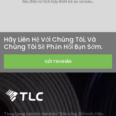
liệu điện tử tích hợp thiết kế ảo và mẫu...
Hãy Liên Hệ Với Chúng Tôi, Và
Chúng Tôi Sẽ Phản Hồi Bạn Sớm.
GỬI TIN NHẮN
Tiong Liong tuân thủ tinh thần "Bền vững, Đổi mới, Hiệu