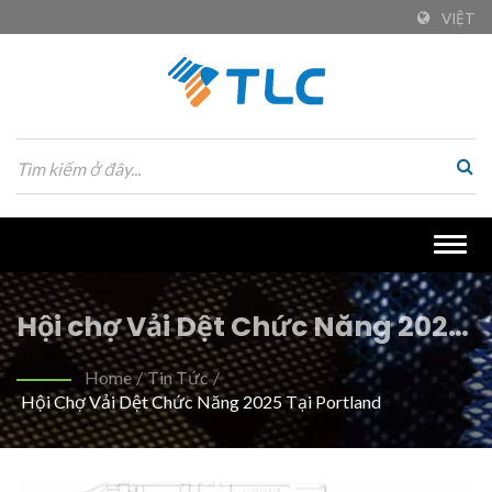
VIỆT
Togg
navig
Hội chợ Vải Dệt Chức Năng 2025
tại Portland | Vải PET tái chế
Home
/
Tin Tức
/
Hội Chợ Vải Dệt Chức Năng 2025 Tại Portland
thân thiện với môi trường cho
ngành dệt bền vững | Tiong