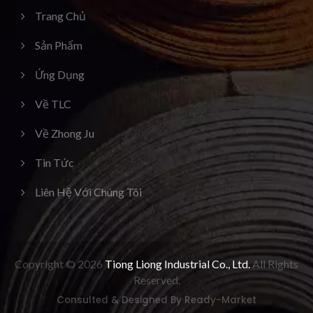
Trang Chủ
Sản Phẩm
Ứng Dụng
Về TLC
Về Zhong Ju
Tin Tức
Liên Hệ Với Chúng Tôi
Copyright © 2026
Tiong Liong Industrial Co., Ltd.
All Rights
Reserved.
Consulted & Designed By
Ready-Market