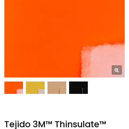
TLC
Tejido 3M™ Thinsulate™