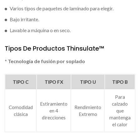
Varios tipos de paquetes de laminado para elegir.
Bajo irritante.
Lavable a máquina o en seco.
Tipos De Productos Thinsulate™
* Tecnología de fusión por soplado
TIPO C
TIPO FX
TIPO U
TIPO B
Para
Estiramiento
calzado
Comodidad
Rendimiento
en 4
que
clásica
Extremo
direcciones
mantenga
el calor