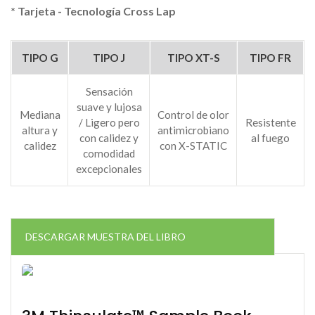
* Tarjeta - Tecnología Cross Lap
TIPO G
TIPO J
TIPO XT-S
TIPO FR
Sensación
suave y lujosa
Mediana
Control de olor
/ Ligero pero
Resistente
altura y
antimicrobiano
con calidez y
al fuego
calidez
con X-STATIC
comodidad
excepcionales
DESCARGAR MUESTRA DEL LIBRO