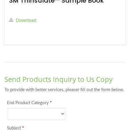
3M Thinsulate™ Sample Book
Download